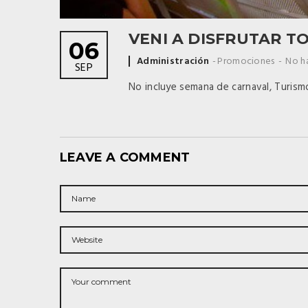
VENI A DISFRUTAR T
06
Posted
Administración
Promociones
No h
SEP
by
No incluye semana de carnaval, Turismo
LEAVE A COMMENT