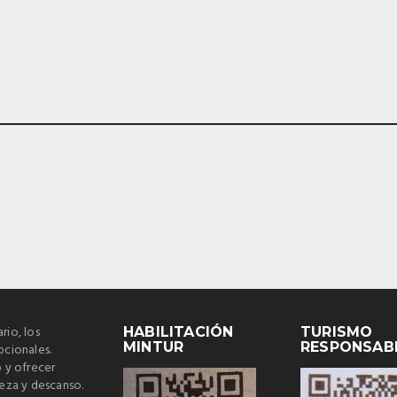
rio, los
HABILITACIÓN
TURISMO
MINTUR
RESPONSAB
cionales.
 y ofrecer
leza y descanso.