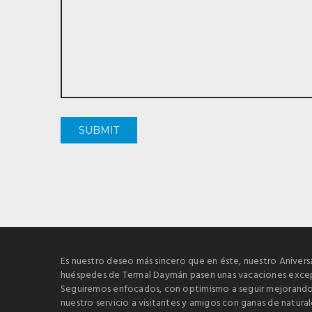
Es nuestro deseo más sincero que en éste, nuestro Aniversa
huéspedes de Termal Daymán pasen unas vacaciones excep
Seguiremos enfocados, con optimismo a seguir mejorando
nuestro servicio a visitantes y amigos con ganas de natura